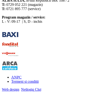
ALBA IULIA,
B-dul Republicii bloc 108 / 2
T:
0729 052 221 (magazin)
T:
0721 895 777 (service)
Program magazin / service:
L - V: 09-17 | S, D - inchis
ANPC
Termeni si conditii
Web design
:
Netlogiq Cluj