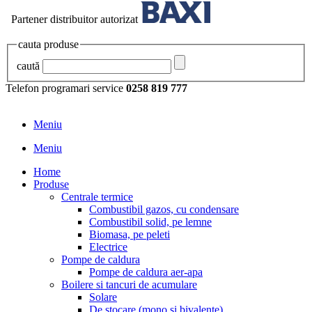
Partener distribuitor autorizat
cauta produse
caută
Telefon programari service
0258 819 777
Meniu
Meniu
Home
Produse
Centrale termice
Combustibil gazos, cu condensare
Combustibil solid, pe lemne
Biomasa, pe peleti
Electrice
Pompe de caldura
Pompe de caldura aer-apa
Boilere si tancuri de acumulare
Solare
De stocare (mono si bivalente)