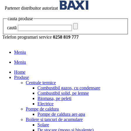
Partener distribuitor autorizat
cauta produse
caută
Telefon programari service
0258 819 777
Meniu
Meniu
Home
Produse
Centrale termice
Combustibil gazos, cu condensare
Combustibil solid, pe lemne
Biomasa, pe peleti
Electrice
Pompe de caldura
Pompe de caldura aer-apa
Boilere si tancuri de acumulare
Solare
De stocare (mono si bivalente)