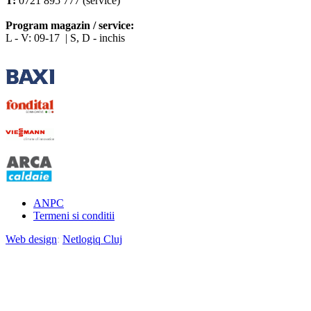
T:
0721 895 777 (service)
Program magazin / service:
L - V: 09-17 | S, D - inchis
ANPC
Termeni si conditii
Web design
:
Netlogiq Cluj