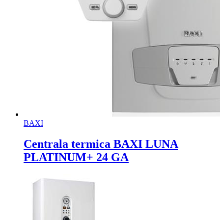
BAXI
Centrala termica BAXI LUNA
PLATINUM+ 24 GA